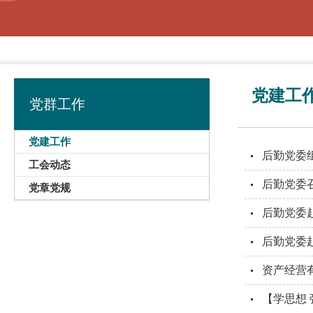
党建工
党群工作
党建工作
后勤党委
工会动态
后勤党委
党章党规
后勤党委赴
后勤党委
资产经营
【学思想