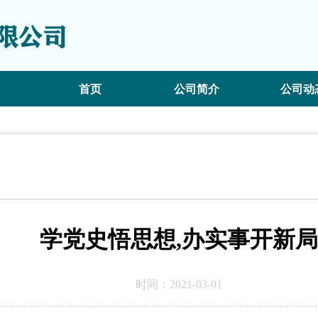
首页
公司简介
公司动
学党史悟思想,办实事开新局
时间：2021-03-01