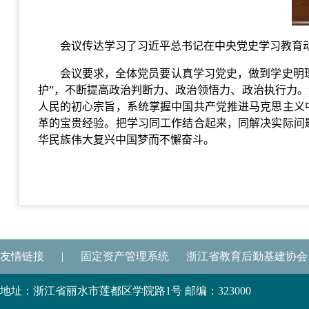
会议传达学习了习近平总书记在中央党史学习教育
会议要求，全体党员要认真学习党史，做到学史明理
护”，不断提高政治判断力、政治领悟力、政治执行力
人民的初心宗旨，系统掌握中国共产党推进马克思主义
革的宝贵经验。把学习同工作结合起来，同解决实际问
华民族伟大复兴中国梦而不懈奋斗。
友情链接
|
固定资产管理系统
浙江省教育后勤基建协会
地址：浙江省丽水市莲都区学院路1号 邮编：323000