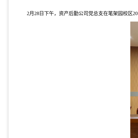
2
月
28
日下午，资产后勤公司党总支在笔架园校区
20