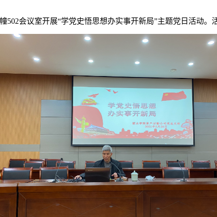
幢
502
会议室开展“学党史悟思想办实事开新局”主题党日活动。